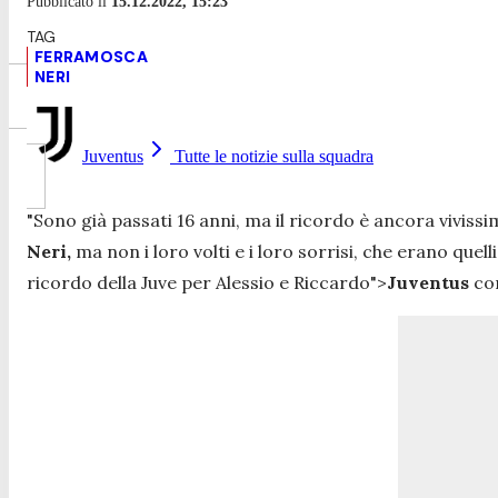
Pubblicato il
15.12.2022, 15:23
FERRAMOSCA
NERI
Juventus
Tutte le notizie sulla squadra
"
Sono già passati 16 anni, ma il ricordo è ancora viviss
Neri,
ma non i loro volti e i loro sorrisi, che erano quel
ricordo della Juve per Alessio e Riccardo">
Juventus
com