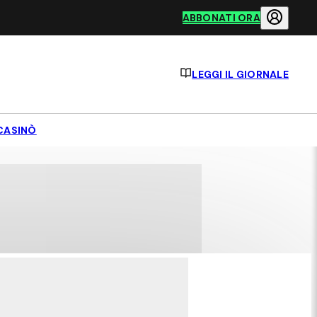
ABBONATI ORA
LEGGI IL GIORNALE
CASINÒ