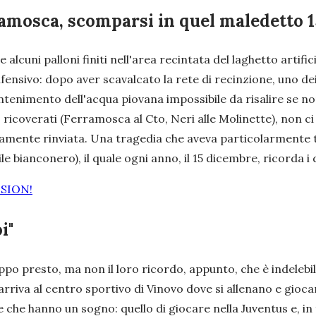
rramosca, scomparsi in quel maledetto 
cuni palloni finiti nell'area recintata del laghetto artific
sivo: dopo aver scavalcato la rete di recinzione, uno dei d
ntenimento dell'acqua piovana impossibile da risalire se no
icoverati (Ferramosca al Cto, Neri alle Molinette), non ci 
iamente rinviata. Una tragedia che aveva particolarmente
e bianconero), il quale ogni anno, il 15 dicembre, ricorda i
ISION!
i"
ppo presto, ma non il loro ricordo, appunto, che è indelebile 
arriva al centro sportivo di Vinovo dove si allenano e gio
che hanno un sogno: quello di giocare nella Juventus e, in fo