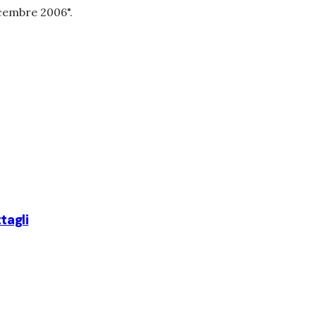
dicembre 2006
".
tagli