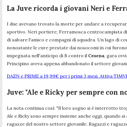
La Juve ricorda i giovani Neri e Fe
I due avevano trovato la morte per andare a recuperare al
sportivo. Neri portiere, Ferramosca centrocampista difen
di salvare l'amico e compagni di squadra. Un lago di co
nonostante le cure prestate dai nosocomi in cui furono r
impegnata nell'anticipo di B contro il
Cesena
, gara ovv
Principino aveva appena abbandonato il settore giovanil
DAZN e PRIME a 19,99€ per i primi 3 mesi. Attiva TIMV
Juve: "Ale e Ricky per sempre con no
La nota continua così: "
Il loro sogno si è interrotto tro
Ale e Ricky sono sempre insieme anche oggi, quando si 
ragazze del nostro settore giovanile. Ragazzi e ragazze 