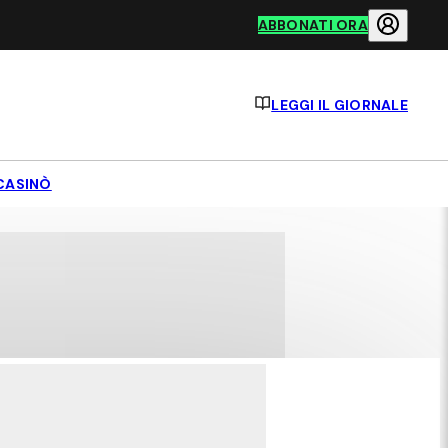
ABBONATI ORA
LEGGI IL GIORNALE
CASINÒ