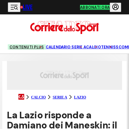
LIVE
Vai al contenuto principale
ABBONATI ORA
CONTENUTI PLUS
CALENDARIO SERIE A
CALCIO
TENNIS
SCOM
CALCIO
SERIE A
LAZIO
La Lazio risponde a
Damiano dei Maneskin: il