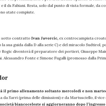
 e il ds Fabiani. Resta, solo dal punto di vista formale, da c
sono state compiute.
 sotto contratto
Ivan Javorcic,
ex centrocampista croato 
 la sua guida dalla D alla serie C) e del miracolo Sudtirol,
av Rogic diventerà il preparatore dei portieri, Giuseppe Mai
ni. Alessandro Fonte e Simone Fugalli (promosso dalla Prim
dor
erà il primo allenamento soltanto mercoledì e non marte
 da Sarri (prima delle dimissioni) e da Martusciello, il vic
a società biancoceleste si aggiorneranno dopo l’ingresso