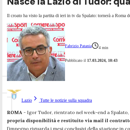
Nasce la Lazio di Tudor: qu
Il croato ha visto la partita di ieri in tv da Spalato: tornerà a Roma
Fabrizio Patania
4
min
Pubblicato il
17.03.2024, 10:43
Lazio
Tutte le notizie sulla squadra
ROMA
- Igor Tudor, rientrato nel week-end a Spalato, 
propria disponibilità e restituito via mail il contrat
l’impegno riguarda i mesi conclusivi della stagione in 