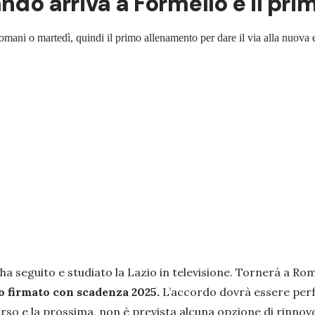
ando arriva a Formello e il pr
 domani o martedì, quindi il primo allenamento per dare il via alla nuova 
ha seguito e studiato la Lazio in televisione. Tornerà a R
to firmato con scadenza 2025.
L’accordo dovrà essere perf
corso e la prossima, non è prevista alcuna opzione di rinno