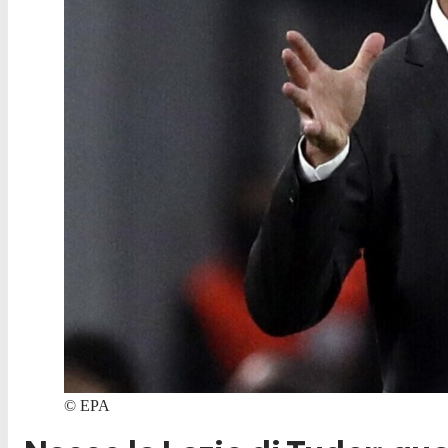
©
EPA