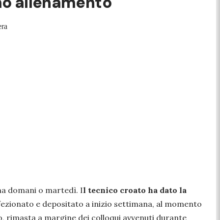
imo allenamento
era
oma domani o martedì. I
l tecnico croato ha dato la
ezionato e depositato a inizio settimana, al momento
vo, rimasta a margine dei colloqui avvenuti durante