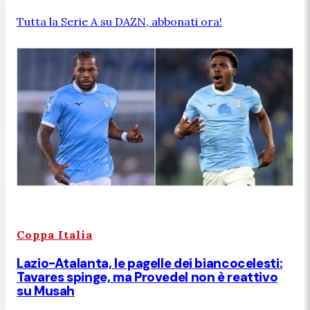
Tutta la Serie A su DAZN, abbonati ora!
Coppa Italia
Lazio-Atalanta, le pagelle dei biancocelesti:
Tavares spinge, ma Provedel non è reattivo
su Musah