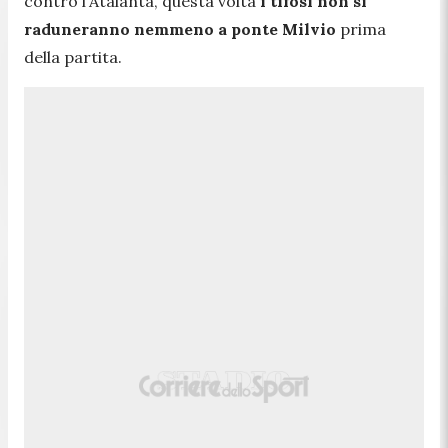
contro l'Atalanta, questa volta
i tifosi non si
raduneranno nemmeno a ponte Milvio
prima
della partita.