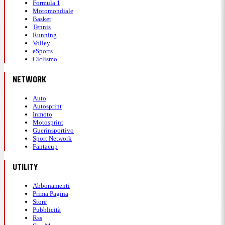
Formula 1
Motomondiale
Basket
Tennis
Running
Volley
eSports
Ciclismo
NETWORK
Auto
Autosprint
Inmoto
Motosprint
Guerinsportivo
Sport Network
Fantacup
UTILITY
Abbonamenti
Prima Pagina
Store
Pubblicità
Rss