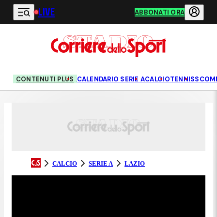
LIVE
Vai al contenuto principale
ABBONATI ORA
CONTENUTI PLUS
CALENDARIO SERIE A
CALCIO
TENNIS
SCOM
CALCIO
SERIE A
LAZIO