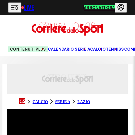
LIVE
Vai al contenuto principale
ABBONATI ORA
CONTENUTI PLUS
CALENDARIO SERIE A
CALCIO
TENNIS
SCOM
CALCIO
SERIE A
LAZIO