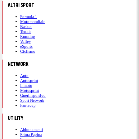
ALTRI SPORT
Formula 1
Motomondiale
Basket
Tennis
Running
Volley
eSports
Ciclismo
NETWORK
Auto
Autosprint
Inmoto
Motosprint
Guerinsportivo
Sport Network
Fantacup
UTILITY
Abbonamenti
Prima Pagina