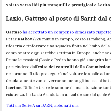
volato verso lidi più tranquilli e prestigiosi e Loti
Lazio, Gattuso al posto di Sarri: dal
Gattuso
ha accettato un compenso dimezzato rispetto
Petar
Ratkov
(228 minuti in campo, costo 11 milioni), 
tifoseria e rinforzare una squadra finita nel limbo dell
campionato: oggi sarebbe settima in Europa, anche se e
Prima le cessioni (Basic e Pedro hanno già smagrito la ro
prescindere dall’
esito dei controlli della Commissione
ne saranno. Il tifo proseguirà nel voltare le spalle a
desolatamente vuoto, verranno meno gli incassi al botte
lacrime
. Difficile tirare le somme di una situazione ta
esistenza. La Lazio è caduta in un cul de sac dal quale è d
Tutta la Serie A su DAZN, abbonati ora!