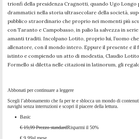
trionfi della presidenza Cragnotti, quando Ugo Longo pr
drammatici nella storia ultrasecolare della società, sup
pubblico straordinario che proprio nei momenti più scuri
con Taranto e Campobasso, in palio la salvezza in serie 
amanti traditi. Incolpano Lotito, proprio lui, l’uomo che
allenatore, con il mondo intero. Eppure il presente e il f
istinto e compiendo un atto di modestia, Claudio Lotito
Formello si diletta nelle citazioni in latinorum, gli rega
Abbonati per continuare a leggere
Scegli l’abbonamento che fa per te e sblocca un mondo di contenuti
navighi senza interruzioni e scopri il piacere della lettura.
Basic
€ 19,99
Prezzo standard
Risparmi il
50
%
€
9
,
99
al mese