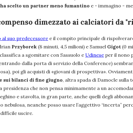
to ha scelto un partner meno fumantino
e - immagino - me
 compenso dimezzato ai calciatori da "r
 al suo predecessore
e il compito principale di rispolvera
Adrian
Przyborek
(8 minuti, 4,5 milioni) e Samuel
Gigot
(0 m
a classifica a sgomitare con Sassuolo e
Udinese
per il nono 
ntrando dalla porta di servizio della Conference) sembrano
sa), poi gli acquisti di
«giovani di prospettiva»
. Ovviament
 sui bilanci di fine giugno
, altra spada di Damocle sulla 
d una presidenza che non pensa minimamente a un accomodam
ghino e stavolta, in gran parte, anche quelli degli abbona
nto nebulosa, neanche posso usare l’aggettivo “incerta” perc
ifficile uscire.