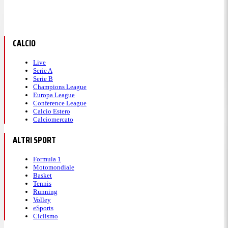
CALCIO
Live
Serie A
Serie B
Champions League
Europa League
Conference League
Calcio Estero
Calciomercato
ALTRI SPORT
Formula 1
Motomondiale
Basket
Tennis
Running
Volley
eSports
Ciclismo