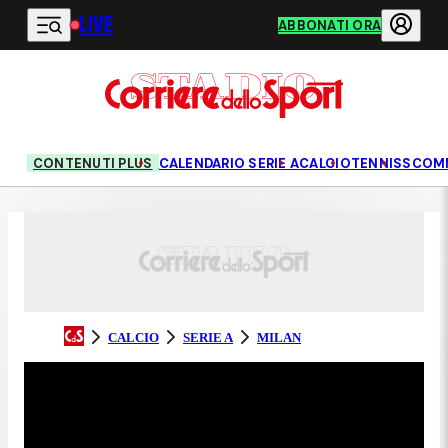
LIVE
Vai al contenuto principale
ABBONATI ORA
CONTENUTI PLUS
CALENDARIO SERIE A
CALCIO
TENNIS
SCOM
CALCIO
SERIE A
MILAN