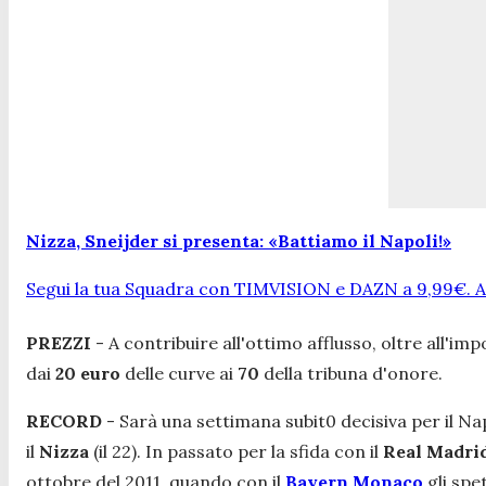
Nizza, Sneijder si presenta: «Battiamo il Napoli!»
Segui la tua Squadra con TIMVISION e DAZN a 9,99€. At
PREZZI
- A contribuire all'ottimo afflusso, oltre all'i
dai
20 euro
delle curve ai
70
della tribuna d'onore.
RECORD
- Sarà una settimana subit0 decisiva per il Nap
il
Nizza
(il 22). In passato per la sfida con il
Real Madri
ottobre del 2011, quando con il
Bayern Monaco
gli sp