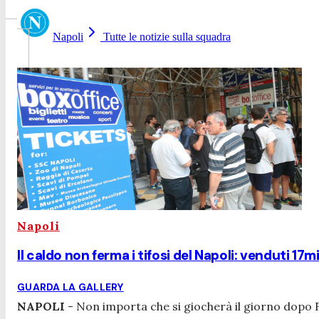
Napoli
Tutte le notizie sulla squadra
Napoli
Il caldo non ferma i tifosi del Napoli: venduti 17mil
GUARDA LA GALLERY
NAPOLI
- Non importa che si giocherà il giorno dopo