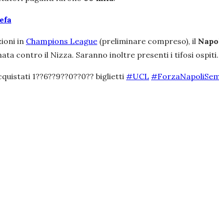
Uefa
ioni in
Champions League
(preliminare compreso), il
Napo
ta contro il Nizza. Saranno inoltre presenti i tifosi ospiti
cquistati 1??6??9??0??0?? biglietti
#UCL
#ForzaNapoliSe