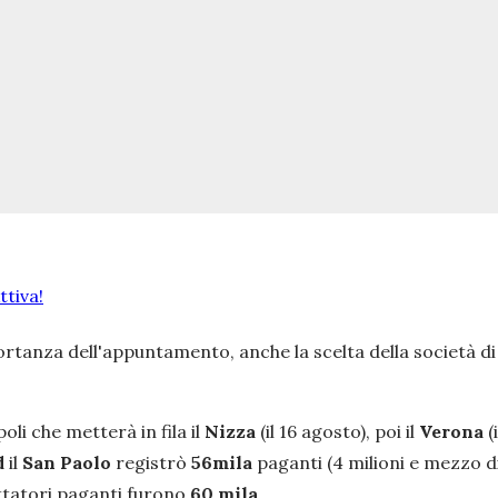
tiva!
mportanza dell'appuntamento, anche la scelta della società d
oli che metterà in fila il
Nizza
(il 16 agosto), poi il
Verona
(
d
il
San Paolo
registrò
56mila
paganti (4 milioni e mezzo di
ettatori paganti furono
60 mila
.