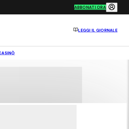
ABBONATI ORA
LEGGI IL GIORNALE
CASINÒ