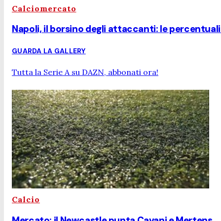
Calciomercato
Napoli, il borsino degli attaccanti: le percentual
GUARDA LA GALLERY
Tutta la Serie A su DAZN, abbonati ora!
Calcio
Mercato: il Newcastle punta Cavani e Mertens