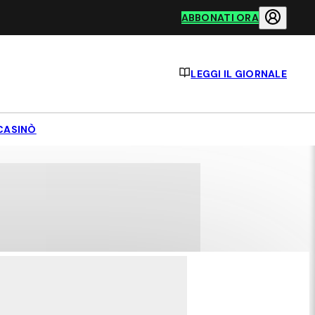
ABBONATI ORA
LEGGI IL GIORNALE
CASINÒ