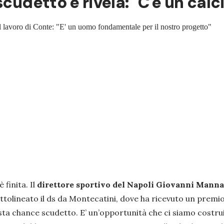
cudetto e rivela: "C'è un calc
a il lavoro di Conte: "E' un uomo fondamentale per il nostro progetto"
 finita. Il
direttore sportivo del Napoli
Giovanni
Manna
ttolineato il ds da Montecatini, dove ha ricevuto un premi
ta chance scudetto. E’ un’opportunità che ci siamo costruiti,