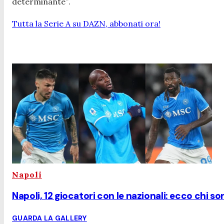
determinante”
.
Tutta la Serie A su DAZN, abbonati ora!
Napoli
Napoli, 12 giocatori con le nazionali: ecco chi so
GUARDA LA GALLERY