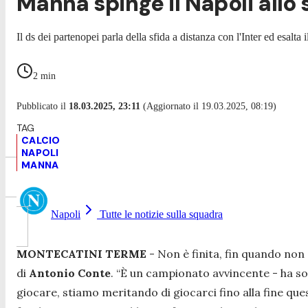
Manna spinge il Napoli allo s
Il ds dei partenopei parla della sfida a distanza con l'Inter ed esalt
2
min
Pubblicato il
18.03.2025, 23:11
(Aggiornato il 19.03.2025, 08:19)
CALCIO
NAPOLI
MANNA
Napoli
Tutte le notizie sulla squadra
MONTECATINI TERME
- Non è finita, fin quando non è
di
Antonio
Conte
.
“È un campionato avvincente
- ha so
giocare, stiamo meritando di giocarci fino alla fine ques