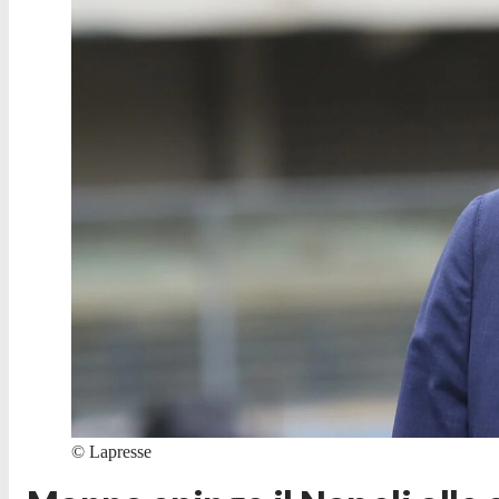
©
Lapresse