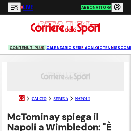
LIVE
Vai al contenuto principale
ABBONATI ORA
CONTENUTI PLUS
CALENDARIO SERIE A
CALCIO
TENNIS
SCOM
CALCIO
SERIE A
NAPOLI
McTominay spiega il
Napoli a Wimbledon: "È