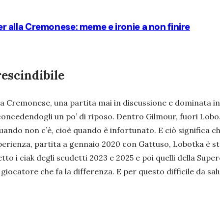
ker alla Cremonese: meme e ironie a non finire
rescindibile
la Cremonese, una partita mai in discussione e dominata in 
a, concedendogli un po’ di riposo. Dentro Gilmour, fuori L
ando non c’è, cioè quando è infortunato. E ciò significa 
perienza, partita a gennaio 2020 con Gattuso, Lobotka è stat
tto i ciak degli scudetti 2023 e 2025 e poi quelli della Supe
iocatore che fa la differenza. E per questo difficile da sal