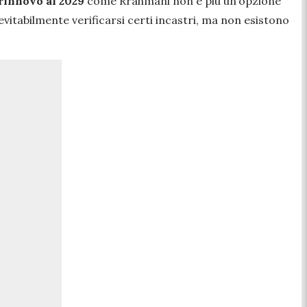
rinnovo al 2029
come Rrahmani non è più un’opzione
vitabilmente verificarsi certi incastri, ma non esistono