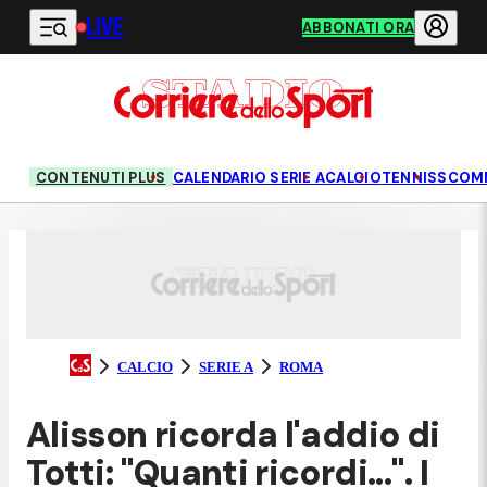
LIVE
Vai al contenuto principale
ABBONATI ORA
CONTENUTI PLUS
CALENDARIO SERIE A
CALCIO
TENNIS
SCOM
CALCIO
SERIE A
ROMA
Alisson ricorda l'addio di
Totti: "Quanti ricordi...". I