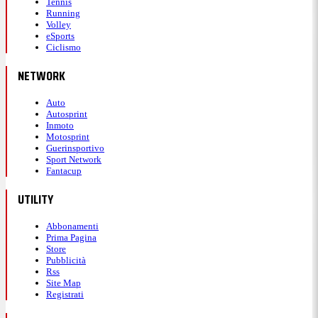
Tennis
Running
Volley
eSports
Ciclismo
NETWORK
Auto
Autosprint
Inmoto
Motosprint
Guerinsportivo
Sport Network
Fantacup
UTILITY
Abbonamenti
Prima Pagina
Store
Pubblicità
Rss
Site Map
Registrati