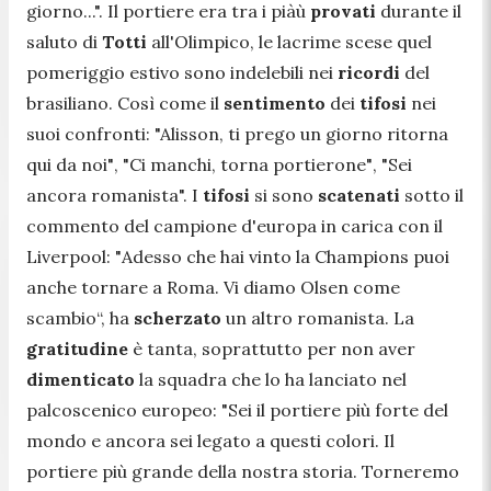
giorno...".
Il portiere era tra i piàù
provati
durante il
saluto di
Totti
all'Olimpico, le lacrime scese quel
pomeriggio estivo sono indelebili nei
ricordi
del
brasiliano. Così come il
sentimento
dei
tifosi
nei
suoi confronti:
"Alisson, ti prego un giorno ritorna
qui da noi"
,
"Ci manchi, torna portierone"
,
"Sei
ancora romanista".
I
tifosi
si sono
scatenati
sotto il
commento del campione d'europa in carica con il
Liverpool: "
Adesso che hai vinto la Champions puoi
anche tornare a Roma. Vi diamo Olsen come
scambio
“, ha
scherzato
un altro romanista. La
gratitudine
è tanta, soprattutto per non aver
dimenticato
la squadra che lo ha lanciato nel
palcoscenico europeo: "
Sei il portiere più forte del
mondo e ancora sei legato a questi colori. Il
portiere più grande della nostra storia. Torneremo