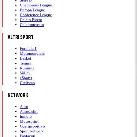
Serie B
Champions League
Europa League
Conference League
Calcio Estero
Calciomercato
ALTRI SPORT
Formula 1
Motomondiale
Basket
Tennis
Running
Volley
eSports
Ciclismo
NETWORK
Auto
Autosprint
Inmoto
Motosprint
Guerinsportivo
Sport Network
Fantacup