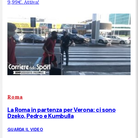
9,99€. Attiva!
Roma
La Roma in partenza per Verona: ci sono
Dzeko, Pedro e Kumbulla
GUARDA IL VIDEO