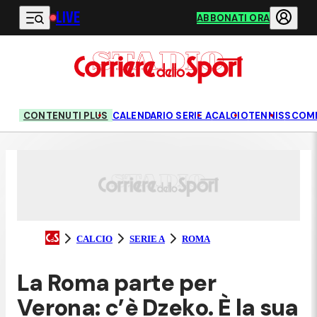
LIVE
Vai al contenuto principale
ABBONATI ORA
CONTENUTI PLUS
CALENDARIO SERIE A
CALCIO
TENNIS
SCOM
CALCIO
SERIE A
ROMA
La Roma parte per
Verona: c’è Dzeko. È la sua