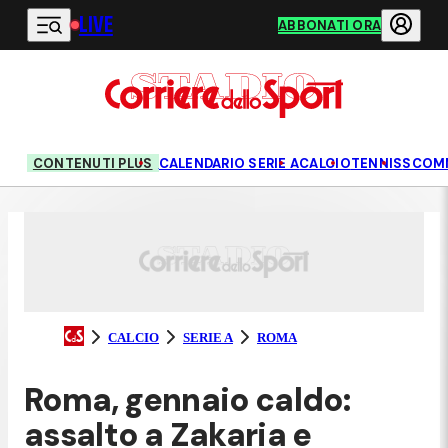
LIVE
Vai al contenuto principale
ABBONATI ORA
CONTENUTI PLUS
CALENDARIO SERIE A
CALCIO
TENNIS
SCOM
CALCIO
SERIE A
ROMA
Roma, gennaio caldo:
assalto a Zakaria e