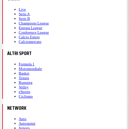
Live
Serie A
Serie B
Champions League
Europa League
Conference League
Calcio Estero
Calciomercato
ALTRI SPORT
Formula 1
Motomondiale
Basket
Tennis
Running
Volley
eSports
Ciclismo
NETWORK
Auto
Autosprint
Inmoto