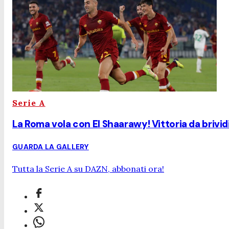
Serie A
La Roma vola con El Shaarawy! Vittoria da brividi
GUARDA LA GALLERY
Tutta la Serie A su DAZN, abbonati ora!