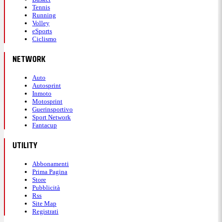
Tennis
Running
Volley
eSports
Ciclismo
NETWORK
Auto
Autosprint
Inmoto
Motosprint
Guerinsportivo
Sport Network
Fantacup
UTILITY
Abbonamenti
Prima Pagina
Store
Pubblicità
Rss
Site Map
Registrati