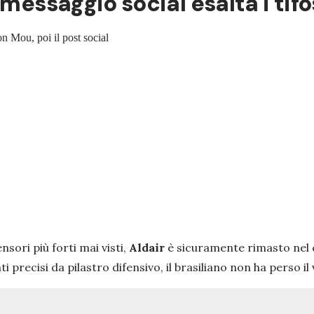
 messaggio social esalta i tif
on Mou, poi il post social
nsori più forti mai visti,
Aldair
è sicuramente rimasto nel cu
i precisi da pilastro difensivo, il brasiliano non ha perso il