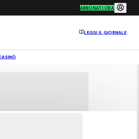
ABBONATI ORA
LEGGI IL GIORNALE
CASINÒ