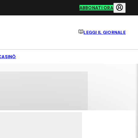
ABBONATI ORA
LEGGI IL GIORNALE
CASINÒ