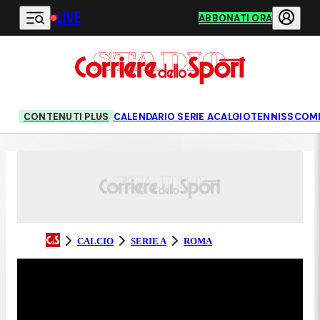
LIVE
Vai al contenuto principale
ABBONATI ORA
CONTENUTI PLUS
CALENDARIO SERIE A
CALCIO
TENNIS
SCOM
CALCIO
SERIE A
ROMA