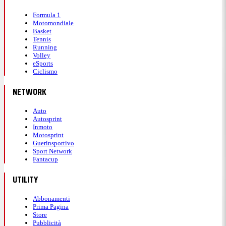
Formula 1
Motomondiale
Basket
Tennis
Running
Volley
eSports
Ciclismo
NETWORK
Auto
Autosprint
Inmoto
Motosprint
Guerinsportivo
Sport Network
Fantacup
UTILITY
Abbonamenti
Prima Pagina
Store
Pubblicità