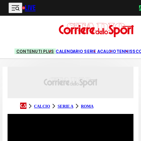
LIVE
Vai al contenuto principale
CONTENUTI PLUS
CALENDARIO SERIE A
CALCIO
TENNIS
SC
CALCIO
SERIE A
ROMA