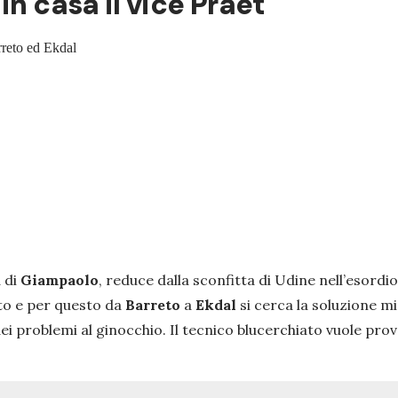
in casa il vice Praet
arreto ed Ekdal
 di
Giampaolo
, reduce dalla sconfitta di Udine nell’esordio
uto e per questo da
Barreto
a
Ekdal
si cerca la soluzione m
ei problemi al ginocchio. Il tecnico blucerchiato vuole pr