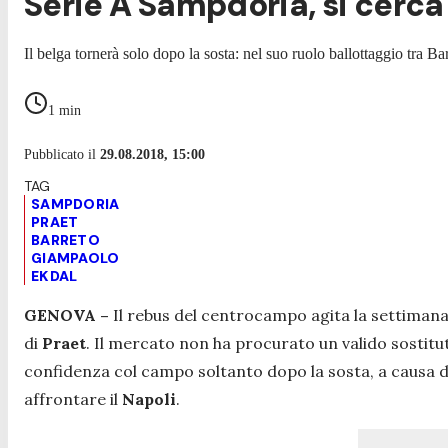
Serie A Sampdoria, si cerca 
Il belga tornerà solo dopo la sosta: nel suo ruolo ballottaggio tra B
1
min
Pubblicato il
29.08.2018, 15:00
SAMPDORIA
PRAET
BARRETO
GIAMPAOLO
EKDAL
GENOVA –
Il rebus del centrocampo agita la settimana
di
Praet
. Il mercato non ha procurato un valido sostit
confidenza col campo soltanto dopo la sosta, a causa d
affrontare il
Napoli
.