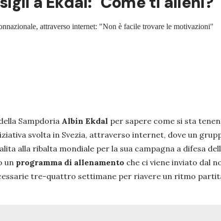
gli a Ekdal: "Come ti alleni?"
onnazionale, attraverso internet: "Non è facile trovare le motivazioni"
 della Sampdoria
Albin Ekdal
per sapere come si sta tenend
iziativa svolta in Svezia, attraverso internet, dove un gru
salita alla ribalta mondiale per la sua campagna a difesa del
o un
programma di allenamento
che ci viene inviato dal 
cessarie tre-quattro settimane per riavere un ritmo parti