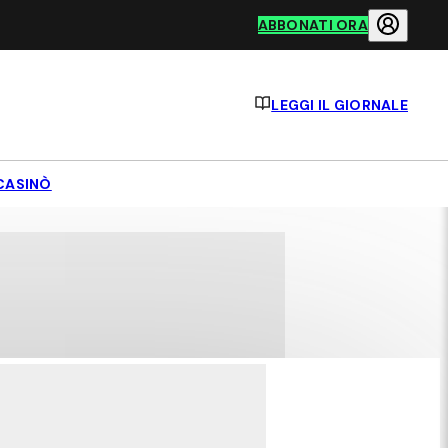
ABBONATI ORA
LEGGI IL GIORNALE
CASINÒ