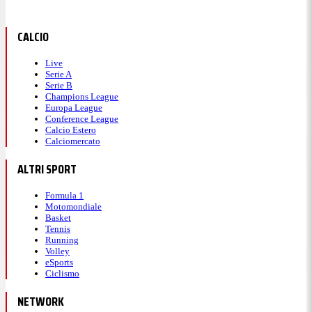
CALCIO
Live
Serie A
Serie B
Champions League
Europa League
Conference League
Calcio Estero
Calciomercato
ALTRI SPORT
Formula 1
Motomondiale
Basket
Tennis
Running
Volley
eSports
Ciclismo
NETWORK