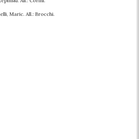
inski. All.: Corini.
li, Maric. All.: Brocchi.