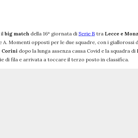
 il
big
match
della 16ª giornata di
Serie B
tra
Lecce e Monz
e A. Momenti opposti per le due squadre, con i giallorossi
r
Corini
dopo la lunga assenza causa Covid e la squadra di
ie di fila e arrivata a toccare il terzo posto in classifica.