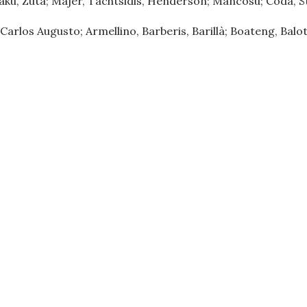
ku, Zuta; Majer, Tachtsidis, Henderson; Mancosu; Coda, Step
 Carlos Augusto; Armellino, Barberis, Barillà; Boateng, Balotel