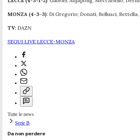
LECCE (4-3-1-2)
: Gabriel; Adjapong, Meccariello, Derma
MONZA (4-3-3)
: Di Gregorio; Donati, Bellusci, Bettella,
TV
: DAZN
SEGUI LIVE LECCE-MONZA
Tutte le news
Serie B
Da non perdere