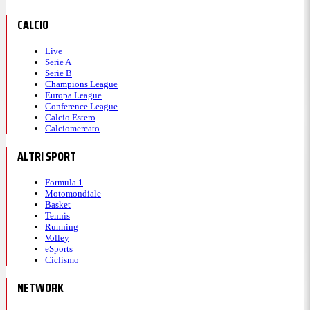
CALCIO
Live
Serie A
Serie B
Champions League
Europa League
Conference League
Calcio Estero
Calciomercato
ALTRI SPORT
Formula 1
Motomondiale
Basket
Tennis
Running
Volley
eSports
Ciclismo
NETWORK