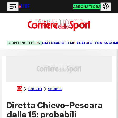
LIVE
Vai al contenuto principale
ABBONATI ORA
CONTENUTI PLUS
CALENDARIO SERIE A
CALCIO
TENNIS
SCOM
CALCIO
SERIE B
Diretta Chievo-Pescara
dalle 15: probabili