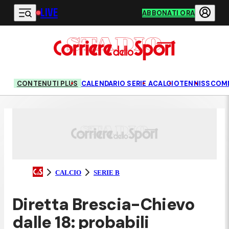
LIVE
Vai al contenuto principale
ABBONATI ORA
CONTENUTI PLUS
CALENDARIO SERIE A
CALCIO
TENNIS
SCOM
CALCIO
SERIE B
Diretta Brescia-Chievo
dalle 18: probabili