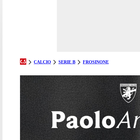
CALCIO
SERIE B
FROSINONE