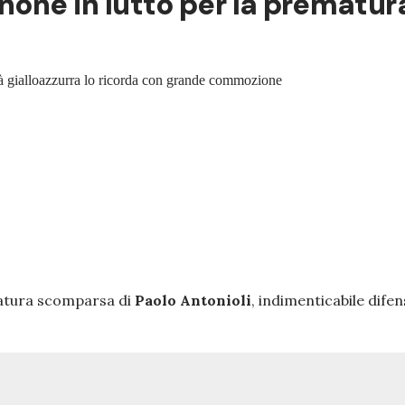
inone in lutto per la prematu
età gialloazzurra lo ricorda con grande commozione
ematura scomparsa di
Paolo Antonioli
, indimenticabile dife