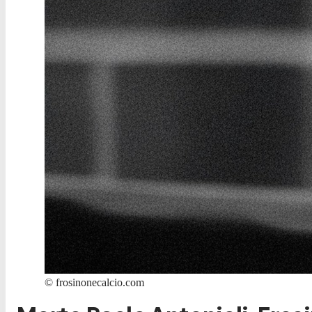
©
frosinonecalcio.com