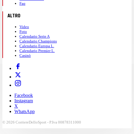
Faq
ALTRO
Video
Foto
Calendario Serie A
Calendario Champions
Calendario Europa L.
Calendario Premier L.
Casinò
Facebook
Instagram
X
WhatsApp
© 2026 CorriereDelloSport - P.Iva 00878311000