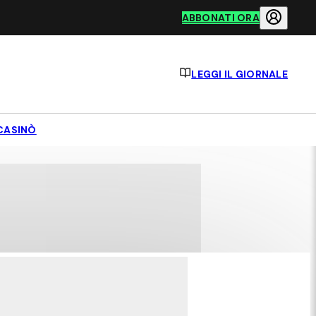
ABBONATI ORA
LEGGI IL GIORNALE
CASINÒ