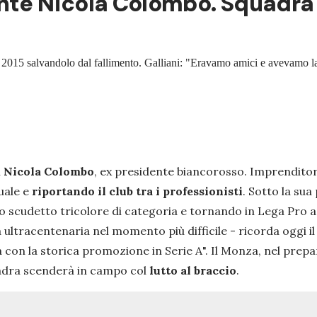
nte Nicola Colombo. Squadra i
io 2015 salvandolo dal fallimento. Galliani: "Eravamo amici e avevamo l
i
Nicola Colombo
, ex presidente biancorosso. Imprenditore 
tuale e
riportando il club tra i professionisti
. Sotto la sua
scudetto tricolore di categoria e tornando in Lega Pro a d
ia ultracentenaria nel momento
più difficile
- ricorda oggi il
a con la storica promozione in Serie A
". Il Monza, nel prepa
adra scenderà in campo col
lutto al braccio
.