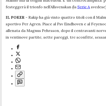
Malmö ma di origini macedoni. E’ un centrocampista: pu
festeggerà il trionfo nell’Allsvenskan (la
Serie A
svedese) 
IL POKER
- Rakip ha già vinto quattro titoli con il Mal
sportivo Per Agren. Piace al Psv Eindhoven e al Feyenoo
allenata da Magnus Pehrsson, dopo il centravanti norveg
in ventinove partite, sette pareggi, tre sconfitte, sessan