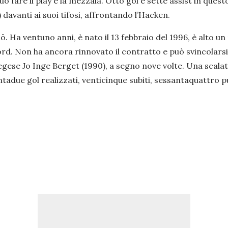
ò fare il play e la mezzala. Otto gol e sette assist in qu
davanti ai suoi tifosi, affrontando l’Hacken.
mö. Ha ventuno anni, è nato il 13 febbraio del 1996, è alto un
rd. Non ha ancora rinnovato il contratto e può svincolarsi 
ese Jo Inge Berget (1990), a segno nove volte. Una scalata
tadue gol realizzati, venticinque subiti, sessantaquattro punt