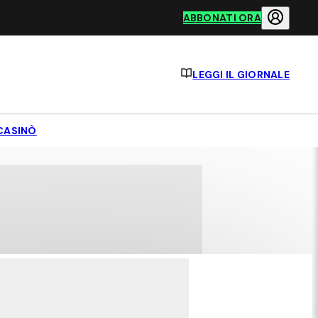
ABBONATI ORA
LEGGI IL GIORNALE
CASINÒ