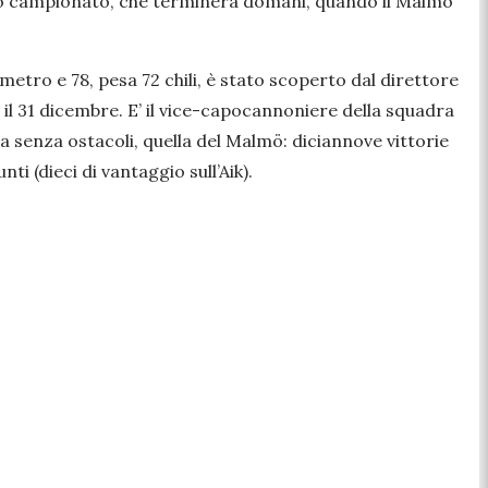
esto campionato, che terminerà domani, quando il Malmö
 metro e 78, pesa 72 chili, è stato scoperto dal direttore
il 31 dicembre. E’ il vice-capocannoniere della squadra
 senza ostacoli, quella del Malmö: diciannove vittorie
i (dieci di vantaggio sull’Aik).