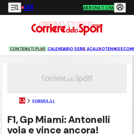
LIVE
Vai al contenuto principale
ABBONATI ORA
CONTENUTI PLUS
CALENDARIO SERIE A
CALCIO
TENNIS
SCOM
FORMULA 1
F1, Gp Miami: Antonelli
vola e vince ancora!