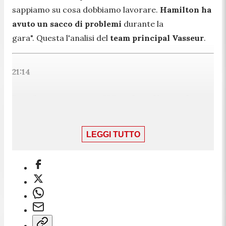
sappiamo su cosa dobbiamo lavorare.
Hamilton ha
avuto un sacco di problemi
durante la
gara".
Questa l'analisi del
team principal Vasseur
.
21:14
Leclerc amaro: "Ho sbagliato, ho
buttato tutto nel cestino"
LEGGI TUTTO
"Questo errore non posso permettermelo, sono
molto arrabbiato con me stesso... Non c'erano
problemi all'ala, ho sbagliato io in curva 1 e 3,
veramente un peccato. L'ho gestita nel migliore dei
modi, ci sono delle decisioni che dobbiamo rivedere
insieme. Avevamo massimizzato tutto fino all'ultimo