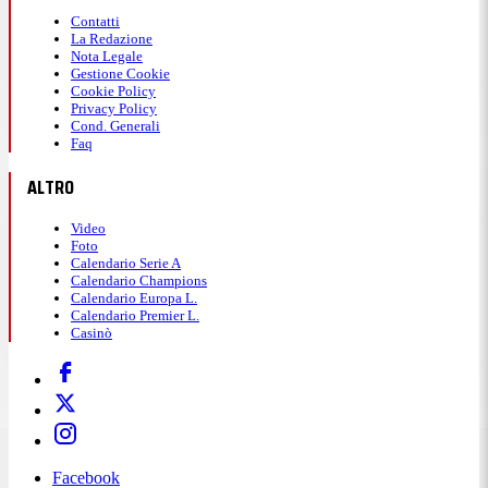
17:17
Contatti
La Redazione
Nota Legale
+++ Giro 71: si riparte! Antonelli
Gestione Cookie
Cookie Policy
Privacy Policy
vola! +++
Cond. Generali
Faq
ALTRO
SI RIPARTE! Antonelli parte bene e vola via di
nuovo!
Video
Foto
Calendario Serie A
Calendario Champions
17:12
Calendario Europa L.
Calendario Premier L.
Casinò
Piloti in pista per girare dietro la
Safety Car
Si riparte ora con alcuni giri dietro la Safety Car
Facebook