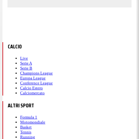
17:20
Giro 73: Russell sconta la penalità
CALCIO
Russell rientra per il drive-through ed è ora
12°
,
Live
clamoroso in casa Mercedes.
Gasly terzo
per il
Serie A
Serie B
podio!
Champions League
Europa League
Conference League
Calcio Estero
17:19
Calciomercato
ALTRI SPORT
Giro 72: Gasly lotta per il podio
Formula 1
Motomondiale
Basket
Russell è terzo ma deve scontare un
drive-
Tennis
through
, alle sue spalle c'è
Gasly
con una penalità
Running