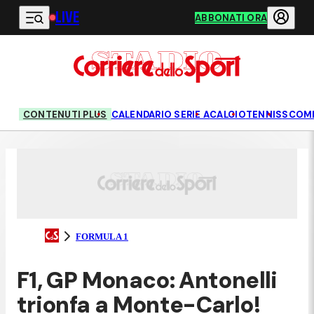
LIVE
Vai al contenuto principale
ABBONATI ORA
CONTENUTI PLUS
CALENDARIO SERIE A
CALCIO
TENNIS
SCOM
FORMULA 1
F1, GP Monaco: Antonelli
trionfa a Monte-Carlo!