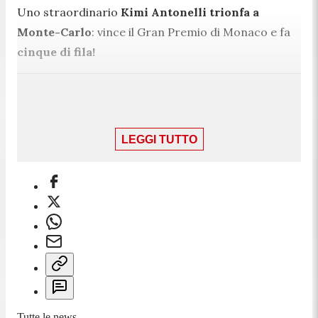
Uno straordinario
Kimi Antonelli trionfa a
Monte-Carlo
:
vince il Gran Premio di Monaco e fa
cinque di fila!
17:25
Giro 78: inizia l'ultimo giro!
LEGGI TUTTO
Vola Kimi!
Antonelli va in solitario verso una
vittoria bellissima e storica. Dietro di lui Hamilton,
Gasly, Hadjar, Piastri, Lawson, Lindblad, Albon,
Hulkenberg e Ocon.
17:22
Tutte le news