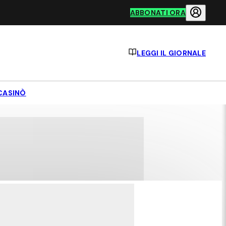
ABBONATI ORA
LEGGI IL GIORNALE
CASINÒ