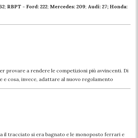
62
;
RBPT - Ford: 222
;
Mercedes: 209
;
Audi: 27;
Honda:
er provare a rendere le competizioni più avvincenti. Di
e e cosa, invece, adattare al nuovo regolamento
ta il tracciato si era bagnato e le monoposto ferrari e