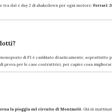
mine tra da1 e day 2 di shakedown per ogni motore:
Ferrari: 2
dotti?
le monoposto di F1 è cambiato drasticamente, soprattutto p
prova per le case costruttrici, per capire cosa migliorar
orna la pioggia sul circuito di Montmeló
. Già in mattina