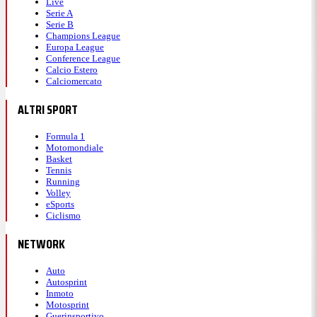
Live
Serie A
Serie B
Champions League
Europa League
Conference League
Calcio Estero
Calciomercato
ALTRI SPORT
Formula 1
Motomondiale
Basket
Tennis
Running
Volley
eSports
Ciclismo
NETWORK
Auto
Autosprint
Inmoto
Motosprint
Guerinsportivo