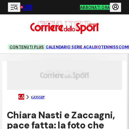
LIVE
Vai al contenuto principale
ABBONATI ORA
CONTENUTI PLUS
CALENDARIO SERIE A
CALCIO
TENNIS
SCOM
GOSSIP
Chiara Nasti e Zaccagni,
pace fatta: la foto che