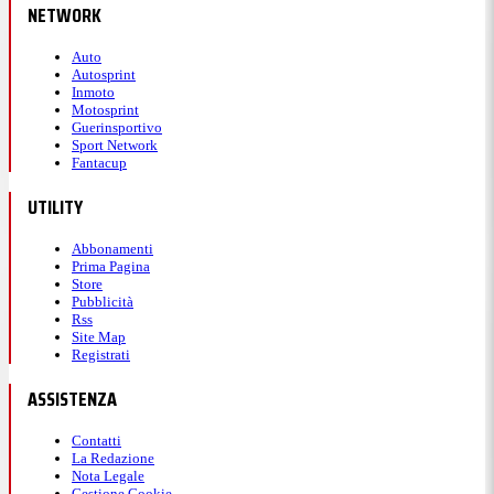
NETWORK
Auto
Autosprint
Inmoto
Motosprint
Guerinsportivo
Sport Network
Fantacup
UTILITY
Abbonamenti
Prima Pagina
Store
Pubblicità
Rss
Site Map
Registrati
ASSISTENZA
Contatti
La Redazione
Nota Legale
Gestione Cookie