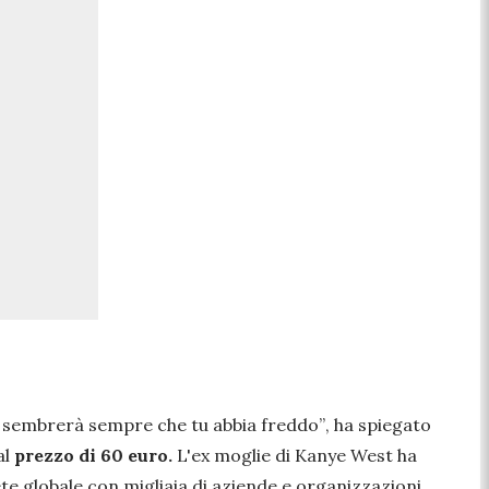
… sembrerà sempre che tu abbia freddo”
, ha spiegato
al
prezzo di 60 euro.
L'ex moglie di Kanye West ha
ete globale con migliaia di aziende e organizzazioni