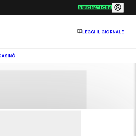
ABBONATI ORA
LEGGI IL GIORNALE
CASINÒ