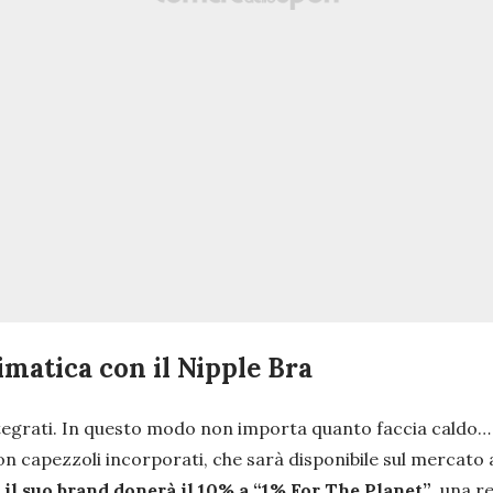
imatica con il Nipple Bra
ntegrati. In questo modo non importa quanto faccia caldo
 capezzoli incorporati, che sarà disponibile sul mercato 
,
il suo brand donerà il 10% a “1% For The Planet”
, una r