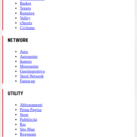
Basket
Tennis
Running
Volley
eSports
Ciclismo
NETWORK
Auto
Autosprint
Inmoto
Motosprint
Guerinsportivo
Sport Network
Fantacup
UTILITY
Abbonamenti
Prima Pagina
Store
Pubblicità
Rss
Site Map
Registrati