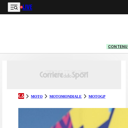
LIVE
Vai al contenuto principale
CONTENUT
MOTO
MOTOMONDIALE
MOTOGP