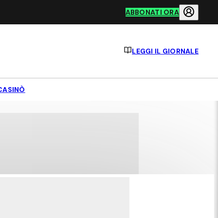
ABBONATI ORA
LEGGI IL GIORNALE
CASINÒ