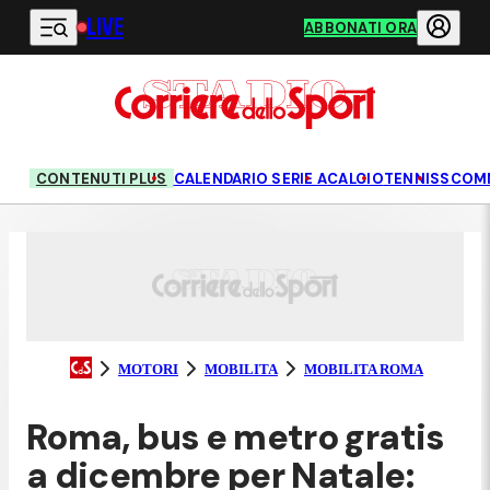
LIVE
Vai al contenuto principale
ABBONATI ORA
CONTENUTI PLUS
CALENDARIO SERIE A
CALCIO
TENNIS
SCOM
MOTORI
MOBILITA
MOBILITA ROMA
Roma, bus e metro gratis
a dicembre per Natale: