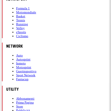
Formula 1
Motomondiale
Basket
Tennis
Running
Volley
eSports
Ciclismo
NETWORK
Auto
Autosprint
Inmoto
Motosprint
Guerinsportivo
Sport Network
Fantacup
UTILITY
Abbonamenti
Prima Pagina
Store
Pubblicità