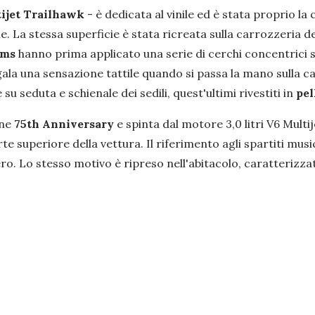
tijet Trailhawk
- è dedicata al vinile ed è stata proprio la
e. La stessa superficie è stata ricreata sulla carrozzeria d
oms
hanno prima applicato una serie di cerchi concentrici 
regala una sensazione tattile quando si passa la mano sulla 
 su seduta e schienale dei sedili, quest'ultimi rivestiti in
pel
one
75th Anniversary
e spinta dal motore 3,0 litri V6 Multi
te superiore della vettura. Il riferimento agli spartiti musi
o. Lo stesso motivo è ripreso nell'abitacolo, caratterizzato