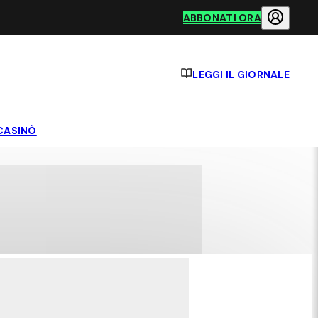
ABBONATI ORA
LEGGI IL GIORNALE
CASINÒ