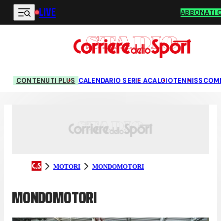
LIVE
Vai al contenuto principale
ABBONATI 
CONTENUTI PLUS
CALENDARIO SERIE A
CALCIO
TENNIS
SCOM
MOTORI
MONDOMOTORI
MONDOMOTORI