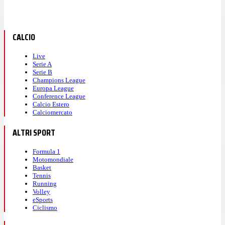
CALCIO
Live
Serie A
Serie B
Champions League
Europa League
Conference League
Calcio Estero
Calciomercato
ALTRI SPORT
Formula 1
Motomondiale
Basket
Tennis
Running
Volley
eSports
Ciclismo