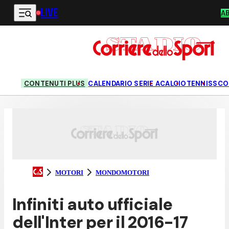
LIVE
Vai al contenuto principale
A
CONTENUTI PLUS
CALENDARIO SERIE A
CALCIO
TENNIS
SCO
MOTORI
MONDOMOTORI
Infiniti auto ufficiale
dell'Inter per il 2016-17