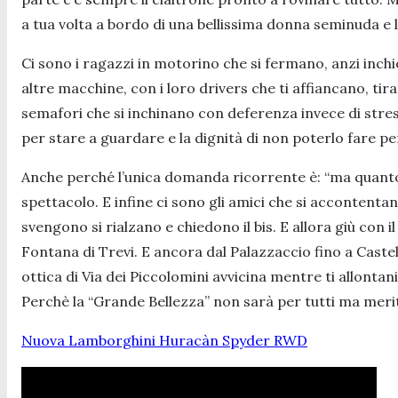
a tua volta a bordo di una bellissima donna seminuda e 
Ci sono i ragazzi in motorino che si fermano, anzi inc
altre macchine, con i loro drivers che ti affiancano, tira
semafori che si inchinano con deferenza invece di stressa
per stare a guardare e la dignità di non poterlo fare per
Anche perché l’unica domanda ricorrente è: “ma quanto c
spettacolo. E infine ci sono gli amici che si accontent
svengono si rialzano e chiedono il bis. E allora giù con i
Fontana di Trevi. E ancora dal Palazzaccio fino a Castel 
ottica di Via dei Piccolomini avvicina mentre ti allontan
Perchè la “Grande Bellezza” non sarà per tutti ma merit
Nuova Lamborghini Huracàn Spyder RWD