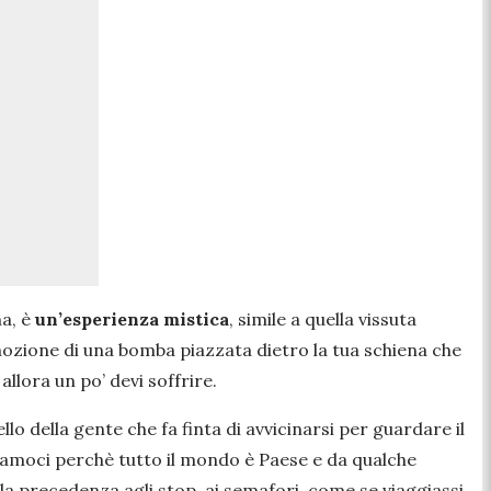
ma, è
un’esperienza mistica
, simile a quella vissuta
emozione di una bomba piazzata dietro la tua schiena che
allora un po’ devi soffrire.
lo della gente che fa finta di avvicinarsi per guardare il
oliamoci perchè tutto il mondo è Paese e da qualche
 la precedenza agli stop, ai semafori, come se viaggiassi