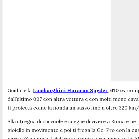
Guidare la
Lamborghini Huracan Spyder
,
610 cv
compr
dall’ultimo 007 con altra vettura e con molti meno cava
ti proietta come la fionda un sasso fino a oltre 320 km/h 
Alla stregua di chi vuole e sceglie di vivere a Roma e ne
gioiello in movimento e poi ti frega la Go-Pro con la q
parte c’è sempre il cialtrone pronto a rovinare tutto. M