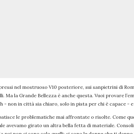
essi nel mostruoso V10 posteriore, sui sanpietrini di Ro
lli. Ma la Grande Bellezza è anche questa. Vuoi provare l’
- non in città sia chiaro, solo in pista per chi è capace - e 
 patisce le problematiche mai affrontate o risolte. Come quel
uale avevamo girato un altra bella fetta di materiale. Cons
a poi non ci sono solo quelli: ci sono le donne che ti danno