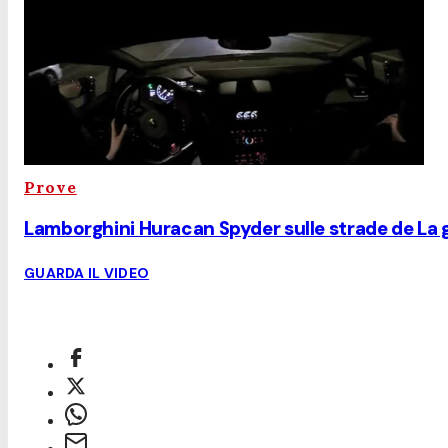
Prove
Lamborghini Huracan Spyder sulle strade de La 
GUARDA IL VIDEO