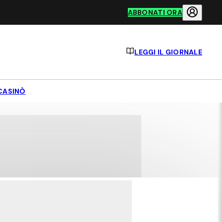
ABBONATI ORA
LEGGI IL GIORNALE
CASINÒ