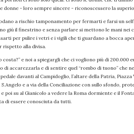
le donne - loro sempre sincere - riconoscessero la superior
hiodano a rischio tamponamento per fermarti e farsi un sel
no giù il finestrino e senza parlare si mettono le mani nei ca
rti per pulire i vetri e i vigili che ti guardano a bocca aper
 rispetto alla divisa.
osta?” e noi a spiegargli che ci vogliono più di 200.000 e
ano di accarezzarla e di sentire quel “rombo di tuono” che
l pedale davanti al Campidoglio, l’altare della Patria, Piazza
S.Angelo e a via della Conciliazione con sullo sfondo, prote
i e poi su al Gianicolo a vedere la Roma dormiente e il Fonta
a di essere conosciuta da tutti.