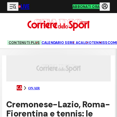
LIVE
Vai al contenuto principale
ABBONATI ORA
CONTENUTI PLUS
CALENDARIO SERIE A
CALCIO
TENNIS
SCOM
ON AIR
Cremonese-Lazio, Roma-
Fiorentina e tennis: le