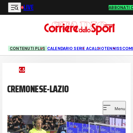
LIVE
Vai al contenuto principale
ABBONATI 
CONTENUTI PLUS
CALENDARIO SERIE A
CALCIO
TENNIS
SCOM
CREMONESE-LAZIO
Menu