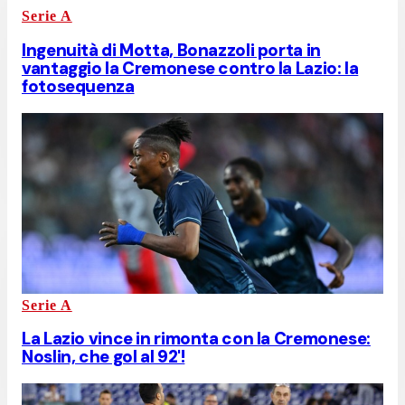
Serie A
Ingenuità di Motta, Bonazzoli porta in
vantaggio la Cremonese contro la Lazio: la
fotosequenza
Serie A
La Lazio vince in rimonta con la Cremonese:
Noslin, che gol al 92'!