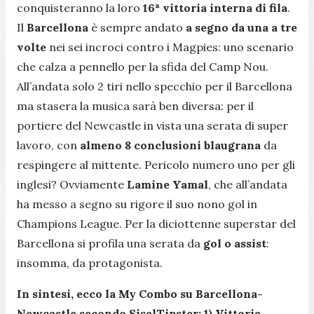
conquisteranno la loro
16ª vittoria interna di fila
.
Il
Barcellona
è sempre andato
a segno da una a tre
volte
nei sei incroci contro i Magpies: uno scenario
che calza a pennello per la sfida del Camp Nou.
All’andata solo 2 tiri nello specchio per il Barcellona
ma stasera la musica sarà ben diversa: per il
portiere del Newcastle in vista una serata di super
lavoro, con
almeno 8 conclusioni blaugrana
da
respingere al mittente. Pericolo numero uno per gli
inglesi? Ovviamente
Lamine Yamal
, che all’andata
ha messo a segno su rigore il suo nono gol in
Champions League. Per la diciottenne superstar del
Barcellona si profila una serata da
gol o assist
:
insomma, da protagonista.
In sintesi, ecco la My Combo su Barcellona-
Newcastle secondo SisalTipster: 1) Vittoria